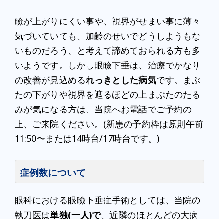
瞼が上がりにくい事や、視界がせまい事に薄々
気づいていても、加齢のせいでどうしようもな
いものだろう、と考えて諦めておられる方も多
いようです。しかし眼瞼下垂は、治療でかなり
の改善が見込める
れっきとした病気
です。まぶ
たの下がりや視界を遮るほどの上まぶたのたる
みが気になる方は、当院へお電話でご予約の
上、ご来院ください。(新患の予約枠は原則午前
11:50〜または14時台/17時台です。)
症例数について
眼科における眼瞼下垂症手術としては、当院の
執刀医は
単独(一人)で
、近隣のほとんどの大病