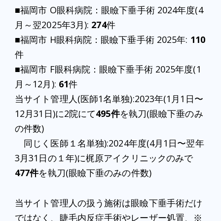
■福岡市 O眼科病院：眼瞼下垂手術 2024年度(4
月～翌2025年3月):
274
件
■福岡市 H眼科病院：眼瞼下垂手術 2025年:
110
件
■福岡市 F眼科病院：眼瞼下垂手術 2025年度(1
月～12月):
61
件
当サイト管理人(医師1名単独):2023年(1月1日〜
12月31日)に2院にて
495件
を執刀(眼瞼下垂のみ
の件数)
同じく医師１名単独):2024年度(4月1日〜翌年
3月31日の１年)に梶原アイクリニックのみで
477件
を執刀(眼瞼下垂のみの件数)
当サイト管理人の扱う施術は眼瞼下垂手術だけ
ではなく、睫毛内反症手術やレーザー処置、※