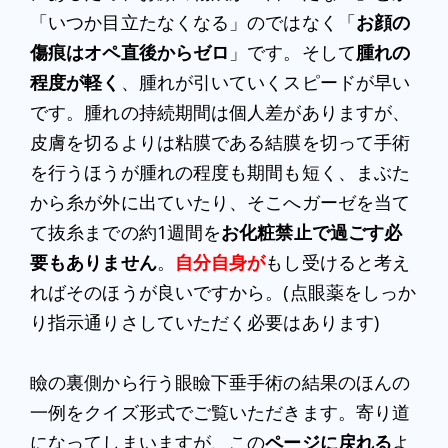
「いつか目立たなくなる」のではなく「
お顔の
傷痕はオペ直後からゼロ
」です。そして
腫れの
程度が軽く
、腫れが引いていくスピードが早い
です。腫れの持続期間は個人差がありますが、
皮膚を切るよりは粘膜である結膜を切って手術
を行うほうが腫れの程度も期間も短く、まぶた
から糸が外に出ていたり、そこへガーゼを当て
て抜糸までの約1週間を
お化粧禁止で過ごす必
要もありません
。
自分自身が
もし受けると考え
ればそのほうが良いですから。(点眼薬をしっか
り指示通りさしていただく必要はあります)
瞼の裏側から行う眼瞼下垂手術の結果のほんの
一例をクイズ形式でご覧いただきます。寄り道
になってしまいますが、この
ページに戻れる
よ