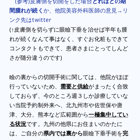
(参考)皮膚側を切開をした場合
どれほどの期
間腫れが続く
か、他院美容外科医師の意見→リ
ンク先はtwitter
(↑皮膚側を切らずに眼瞼下垂を治せば半年も腫
れが続くなんて事はなく、すぐお化粧もできて
コンタクトもできて、患者さまにとってしんど
さが随分違うのです)
瞼の裏からの切開手術に関しては、他院がほぼ
行っていないため、
需要と供給
がまったく合致
しておらず、今のところ週３しか診療していな
い当院予約制外来へ、北九州市や佐世保や唐
津、大分、熊本など広範囲から
一極集中してい
る状況
です。九州の他県にお住まいのかたに
は、ご自分の
県内では裏から
眼瞼下垂手術を
完