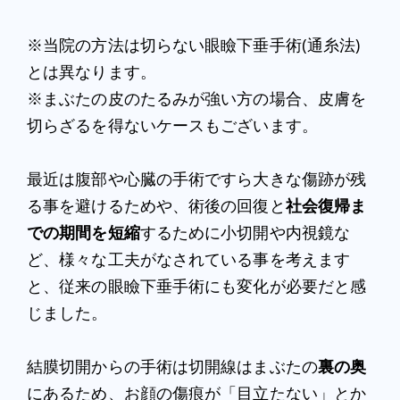
※当院の方法は切らない眼瞼下垂手術(通糸法)
とは異なります。
※まぶたの皮のたるみが強い方の場合、皮膚を
切らざるを得ないケースもございます。
最近は腹部や心臓の手術ですら大きな傷跡が残
る事を避けるためや、術後の回復と
社会復帰ま
での期間を短縮
するために小切開や内視鏡な
ど、様々な工夫がなされている事を考えます
と、従来の眼瞼下垂手術にも変化が必要だと感
じました。
結膜切開からの手術は切開線はまぶたの
裏の奥
にあるため、お顔の傷痕が「目立たない」とか