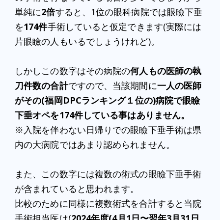
単純に
2倍
すると、1位の眼科病院では眼瞼下垂
を
174件
手術していると仮定できます(実際には
片眼瞼の人もいるでしょうけれど)。
しかしこの数字はその病院の
何人もの医師の執
刀件数の合計
ですので、当該期間に
一人の医師
がその(福岡DPCランキング１位の)病院で眼瞼
下垂オペを174件している事はありません。
※入院を伴わない日帰りでの眼瞼下垂手術は県
内の大病院ではあまり認められません。
また、この数字には複数の術式の眼瞼下垂手術
が含まれていると思われます。
比較のために同様に複数術式を合計すると当院
手術担当医は(
2024年度(4月1日〜翌年3月31日