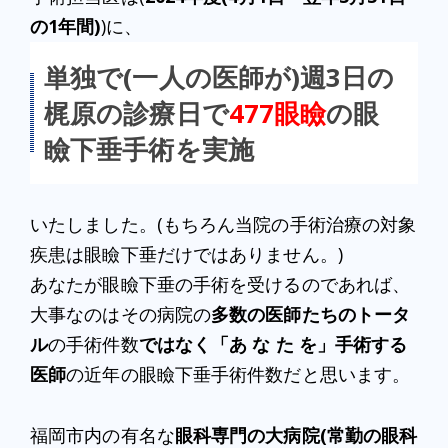
の1年間)
)に、
単独で(一人の医師が)週3日の
梶原の診療日で
477眼瞼
の眼
瞼下垂手術を実施
いたしました。(もちろん当院の手術治療の対象
疾患は眼瞼下垂だけではありません。)
あなたが眼瞼下垂の手術を受けるのであれば、
大事なのはその病院の
多数の医師たちのトータ
ル
の手術件数
ではなく
「あ な た を」手術する
医師
の近年の眼瞼下垂手術件数だと思います。
福岡市内の有名な
眼科専門の大病院(常勤の眼科