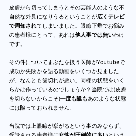
皮膚から切ってしまうとその芸能人のような不
自然な外見になりうるということが
広くテレビ
で周知され
てしまいました。眼瞼下垂でお悩み
の患者様にとって、あれは
他人事では無い
わけ
です。
その件についてまぶたを扱う医師がYoutubeで
成功か失敗かを語る動画をいくつか見ました
が、なんとも歯切れが悪い。同様の状態をいく
らかは作っているのでしょうか？当院では(皮膚
を切らないからこそ)
一度も誰も
あのような状態
には陥っておられません。
当院では上眼瞼が挙がるという事のみならず、
受診される患者様に
女性が圧倒的に多い
という