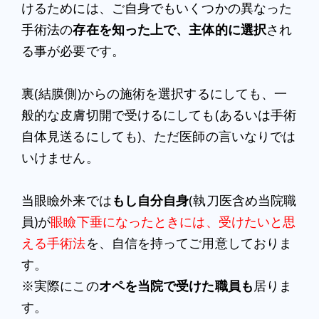
けるためには、ご自身でもいくつかの異なった
手術法の
存在を知った上で、主体的に選択
され
る事が必要です。
裏(結膜側)からの施術を選択するにしても、一
般的な皮膚切開で受けるにしても(あるいは手術
自体見送るにしても)、ただ医師の言いなりでは
いけません。
当眼瞼外来では
もし自分自身
(執刀医含め当院職
員)が
眼瞼下垂になったときには、受けたいと思
える手術法
を、自信を持ってご用意しておりま
す。
※実際にこの
オペを当院で受けた職員も
居りま
す。