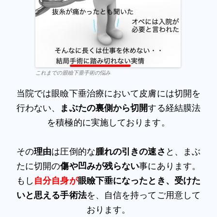
これまでの眼瞼下垂手術の悩み
当院では眼瞼下垂治療において皮膚には切開を
行わない、
まぶたの裏側から切開
する経結膜法
を積極的に実施しております。
その
理由
は圧倒的な
腫れの引きの速さ
と、まぶ
たに切開の
傷や凹みが残らない
事にあります。
もし
自分自身が
眼瞼下垂になったとき、受けた
いと思える手術法
を、自信を持ってご用意して
おります。